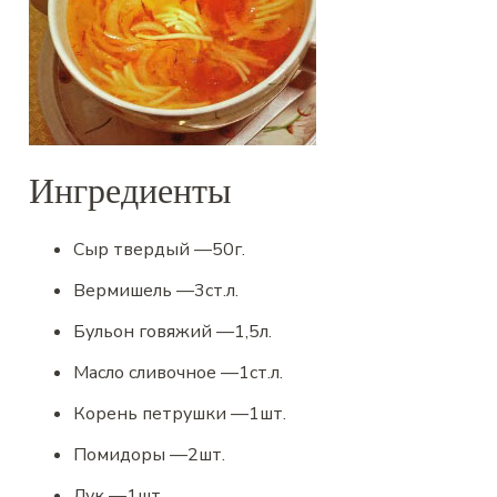
Ингредиенты
Сыр твердый
—
50
г.
Вермишель
—
3
ст.л.
Бульон говяжий
—
1,5
л.
Масло сливочное
—
1
ст.л.
Корень петрушки
—
1
шт.
Помидоры
—
2
шт.
Лук
—
1
шт.