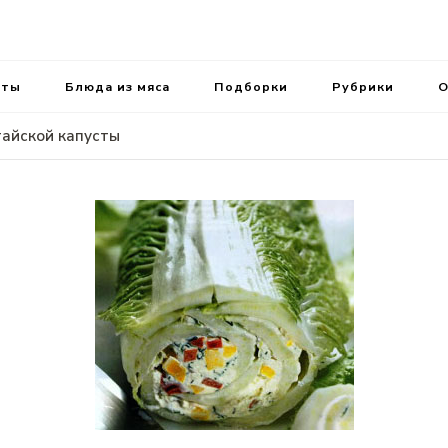
ень.
аты
Блюда из мяса
Подборки
Рубрики
О
тайской капусты