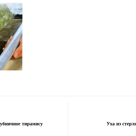
убничное тирамису
Уха из стерл