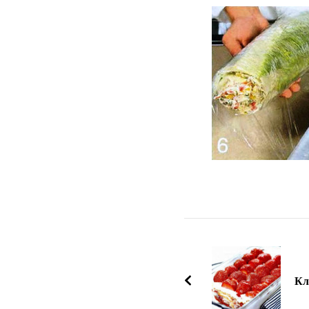
Навигация
по
записям
Кл