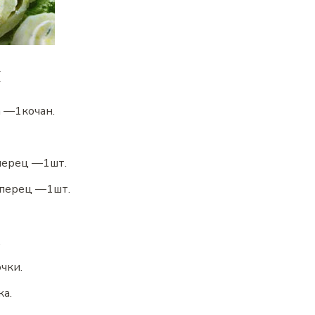
ы
а
—
1
кочан.
перец
—
1
шт.
 перец
—
1
шт.
.
чки.
ка.