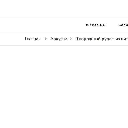
RCOOK.RU
Вкусные рецепты блюд на праздники и на каждый д
RCOOK.RU
Сал
Творожный рулет из ки
Главная
Закуски