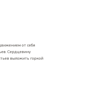
 движением от себя
ьев. Сердцевину
истьев выложить горкой