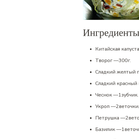
Ингредиент
Китайская капуст
Творог
—
300
г.
Сладкий желтый 
Сладкий красный
Чеснок
—
1
зубчик.
Укроп
—
2
веточки
Петрушка
—
2
вето
Базилик
—
1
веточ