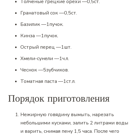
Толченые грецкие орехи
—
0,5
ст.
Гранатовый сок
—
0,5
ст.
Базилик
—
1
пучок.
Кинза
—
1
пучок.
Острый перец
—
1
шт.
Хмели-сунели
—
1
ч.л.
Чеснок
—
5
зубчиков.
Томатная паста
—
1
ст.л.
Порядок приготовления
Нежирную говядину вымыть, нарезать
небольшими кусками, залить 2 литрами воды
и варить, снимая пену 1,5 часа. После чего