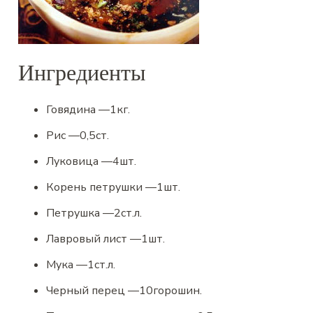
Ингредиенты
Говядина
—
1
кг.
Рис
—
0,5
ст.
Луковица
—
4
шт.
Корень петрушки
—
1
шт.
Петрушка
—
2
ст.л.
Лавровый лист
—
1
шт.
Мука
—
1
ст.л.
Черный перец
—
10
горошин.