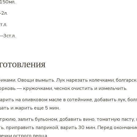
150
мл.
—
2
л.
т.л.
—
3
ст.л.
готовления
биками. Овощи вымыть. Лук нарезать колечками, болгарс
орковь — кружочками, чеснок очистить и измельчить.
рить на оливковом масле в сотейнике, добавить лук, бол
шать и жарить еще 5 мин.
трюлю, залить бульоном, добавить вино, томатную пасту
ть, приправить паприкой, варить 30 мин. Перед окончан
лечки острого перца.