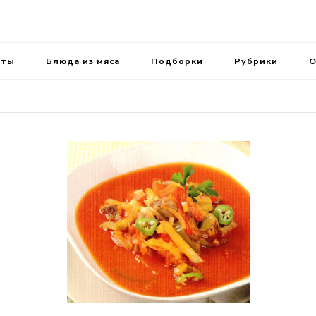
ень.
аты
Блюда из мяса
Подборки
Рубрики
О