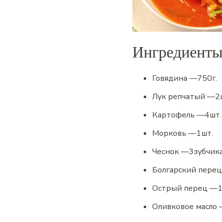
Ингредиент
Говядина
—
750
г.
Лук репчатый
—
2
Картофель
—
4
шт.
Морковь
—
1
шт.
Чеснок
—
3
зубчика
Болгарский перец
Острый перец
—
Оливковое масло