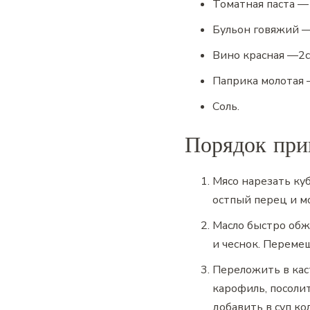
Томатная паста
—
Бульон говяжий
Вино красная
—
2
с
Паприка молотая
Соль
.
Порядок при
Мясо нарезать ку
остпый перец и м
Масло быстро обжа
и чеснок. Переме
Переложить в кас
карофиль, посоли
добавить в суп ко