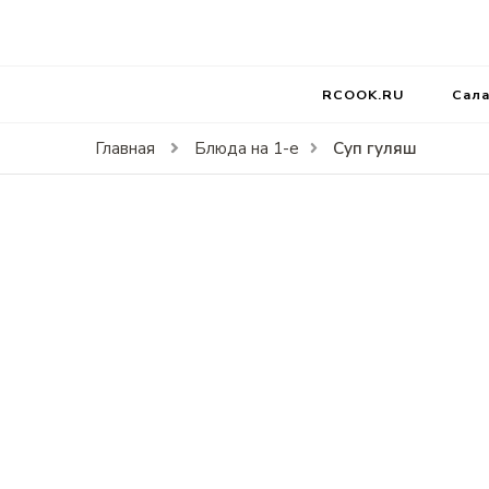
RCOOK.RU
Вкусные рецепты блюд на праздники и на каждый д
RCOOK.RU
Сал
Суп гуляш
Главная
Блюда на 1-е