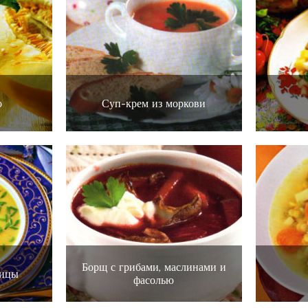
о
Суп-крем из моркови
Борщ с грибами, маслинами и
вицы
фасолью