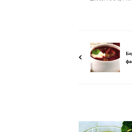
Навигация
по
Бо
записям
фа