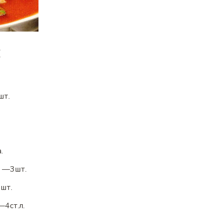
ы
шт.
.
—
3
шт.
1
шт.
—
4
ст.л.