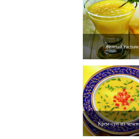
Желтый гаспач
Крем-суп из чече