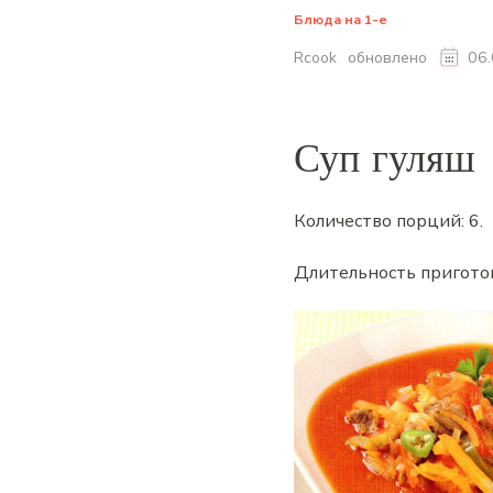
Блюда на 1-е
обновлено
Rcook
06
Суп гуляш
Количество порций:
6
.
Длительность пригото