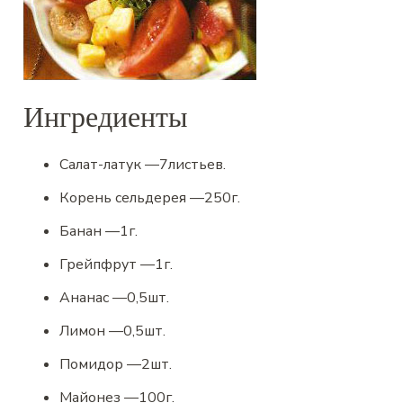
Ингредиенты
Салат-латук
—
7
листьев.
Корень сельдерея
—
250
г.
Банан
—
1
г.
Грейпфрут
—
1
г.
Ананас
—
0,5
шт.
Лимон
—
0,5
шт.
Помидор
—
2
шт.
Майонез
—
100
г.