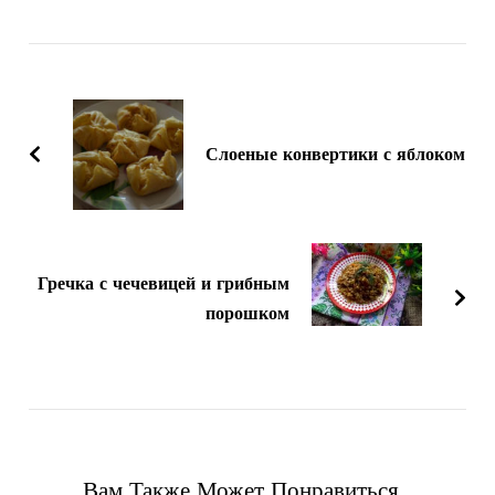
Навигация
по
записям
Слоеные конвертики с яблоком
Гречка с чечевицей и грибным
порошком
Вам Также Может Понравиться...