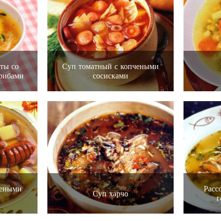
ты со
Суп томатный с копчеными
рибами
сосисками
чеными
Расс
Суп харчо
г