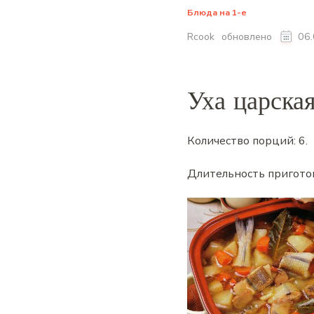
Блюда на 1-е
обновлено
Rcook
06
Уха царска
Количество порций:
6
.
Длительность пригото