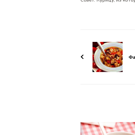
Совет.
Курицу, из кото
Навигация
по
записям
Фа