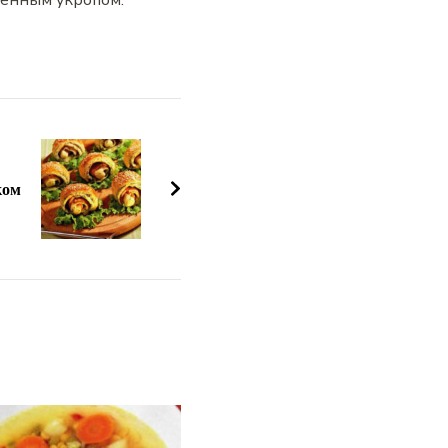
ленным укропом.
ком