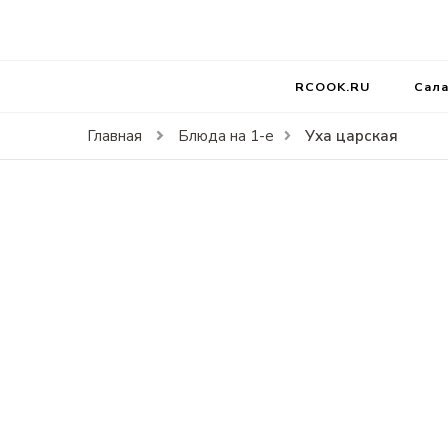
RCOOK.RU
Вкусные рецепты блюд на праздники и на каждый д
RCOOK.RU
Сал
Уха царская
Главная
Блюда на 1-е