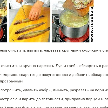
ель очистить, вымыть, нарезать крупными кусочками, оп
 очистить и крупно нарезать. Лук и грибы обжарить в ра
и морковь сварятся до полуготовности добавить обжаренн
упрозрачным.
ыпотрошить, удалить жабры, вымыть, разрезать на порци
кастрюлю и варить до готовности, приправив перцем и л