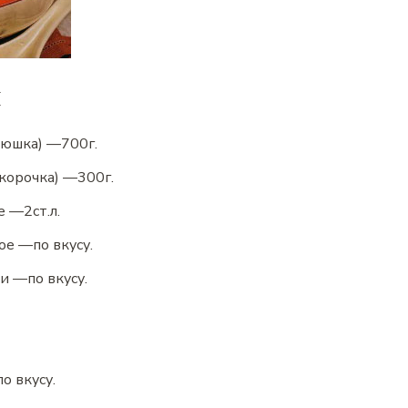
ы
рюшка)
—
700
г.
корочка)
—
300
г.
е
—
2
ст.л.
ое
—
по вкусу.
ми
—
по вкусу.
по вкусу.