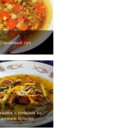
Гороховый суп
ольник с почками на
овяжьем бульоне