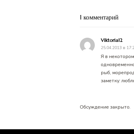
1 комментарий
Viktoria12
25.04.2013 в 17:
Я в некотором
одновременно 
рыб, морепрод
заметку: любл
Обсуждение закрыто.