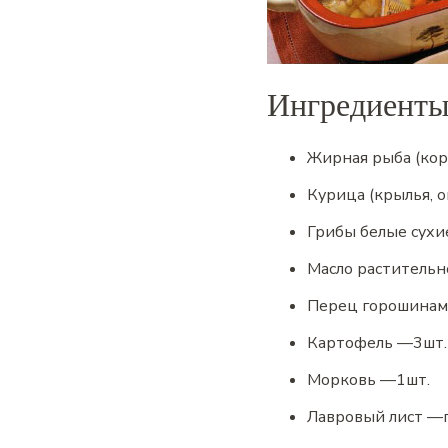
Ингредиент
Жирная рыба (ко
Курица (крылья, о
Грибы белые сухи
Масло растительн
Перец горошина
Картофель
—
3
шт.
Морковь
—
1
шт.
Лавровый лист
—