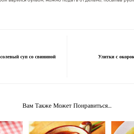
рой варился бульон, можно подать отдельно, посыпав руб
солевый суп со свининой
Улитки с окоро
Вам Также Может Понравиться...