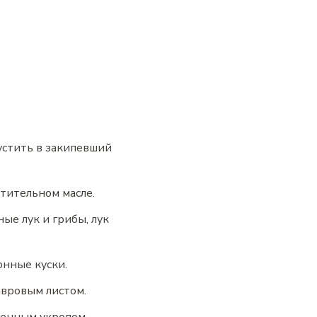
устить в закипевший
стительном масле.
ые лук и грибы, лук
онные куски.
авровым листом.