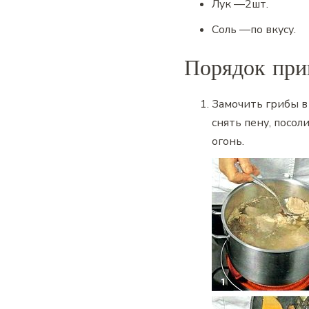
Лук
—
2
шт.
Соль
—
по вкусу.
Порядок при
Замочить грибы в 
снять пену, посол
огонь.