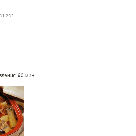
.01.2021
я
вления:
60 мин
.