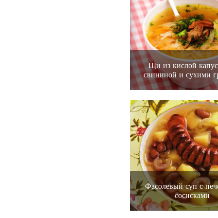
Щи из кислой капус
свининой и сухими г
Фасолевый суп с пе
сосисками