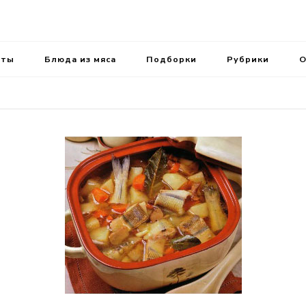
ень.
аты
Блюда из мяса
Подборки
Рубрики
О