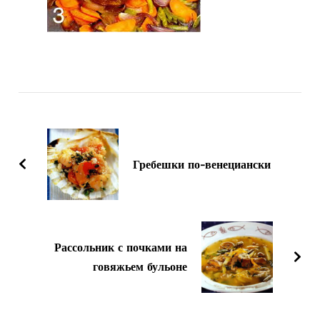
Навигация
по
записям
Гребешки по-венециански
Рассольник с почками на
говяжьем бульоне