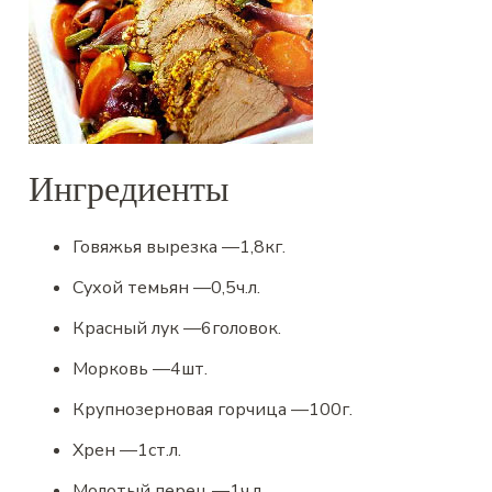
Ингредиенты
Говяжья вырезка
—
1,8
кг.
Сухой темьян
—
0,5
ч.л.
Красный лук
—
6
головок.
Морковь
—
4
шт.
Крупнозерновая горчица
—
100
г.
Хрен
—
1
ст.л.
Молотый перец
—
1
ч.л.