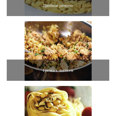
Грибное ризотто
Гречка с лососем