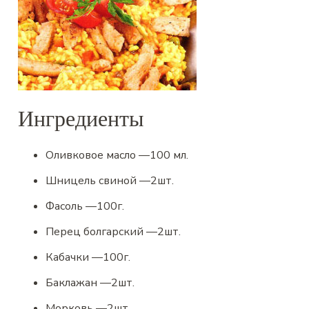
Ингредиенты
Оливковое масло
—
100
мл.
Шницель свиной
—
2
шт.
Фасоль
—
100
г.
Перец болгарский
—
2
шт.
Кабачки
—
100
г.
Баклажан
—
2
шт.
Морковь
—
2
шт.