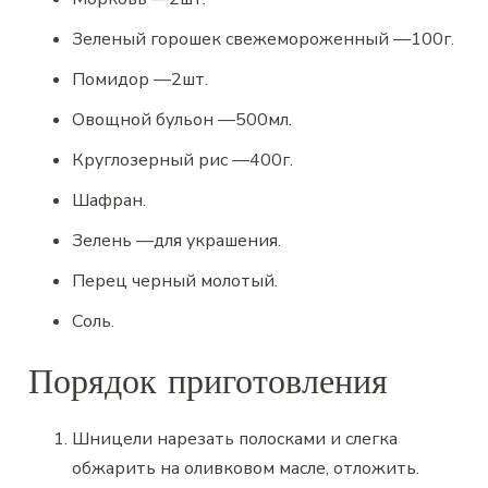
Зеленый горошек свежемороженный
—
100
г.
Помидор
—
2
шт.
Овощной бульон
—
500
мл.
Круглозерный рис
—
400
г.
Шафран
.
Зелень
—
для украшения.
Перец черный молотый
.
Соль
.
Порядок приготовления
Шницели нарезать полосками и слегка
обжарить на оливковом масле, отложить.