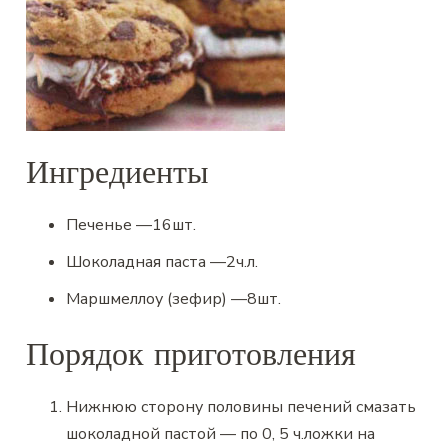
Ингредиенты
Печенье
—
16
шт.
Шоколадная паста
—
2
ч.л.
Маршмеллоу (зефир)
—
8
шт.
Порядок приготовления
Нижнюю сторону половины печений смазать
шоколадной пастой — по 0, 5 ч.ложки на