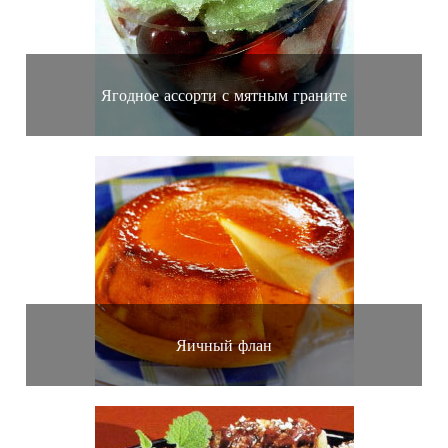
Ягодное ассорти с мятным граните
Яичный флан