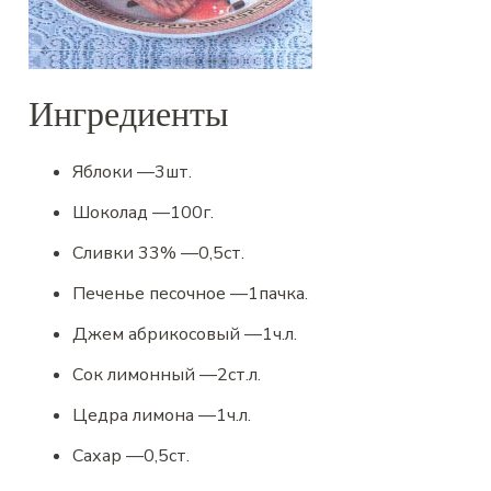
Ингредиенты
Яблоки
—
3
шт.
Шоколад
—
100
г.
Сливки 33%
—
0,5
ст.
Печенье песочное
—
1
пачка.
Джем абрикосовый
—
1
ч.л.
Сок лимонный
—
2
ст.л.
Цедра лимона
—
1
ч.л.
Сахар
—
0,5
ст.