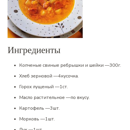
Ингредиенты
Копченые свиные ребрышки и шейки
—
300
г.
Хлеб зерновой
—
4
кусочка.
Горох лущеный
—
1
ст.
Масло растительное
—
по вкусу.
Картофель
—
3
шт.
Морковь
—
1
шт.
Лук
—
1
шт.