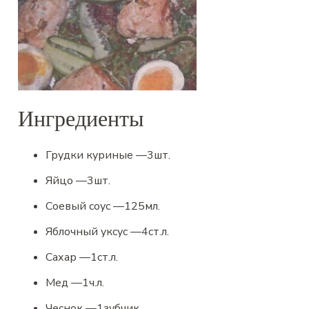
Ингредиенты
Грудки куриные
—
3
шт.
Яйцо
—
3
шт.
Соевый соус
—
125
мл.
Яблочный уксус
—
4
ст.л.
Сахар
—
1
ст.л.
Мед
—
1
ч.л.
Чеснок
—
1
зубчик.