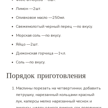
Лимон
—
2
шт.
Оливковое масло
—
250
мл.
Свежемолотый черный перец
—
по вкусу.
Морская соль
—
по вкусу.
Яйцо
—
2
шт.
Дижонская горчица
—
1
ч.л.
Соль
—
по вкусу.
Порядок приготовления
Маслины порезать на четвертинки, добавить
петрушку, нарезанный кольцами красный
лук, каперсы мелко нарезанный чеснок и
анчоусы, цедру одного лимона, сок половинки