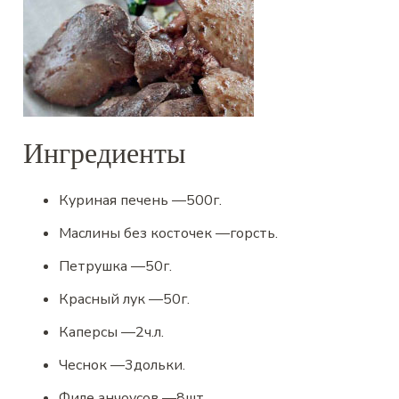
Ингредиенты
Куриная печень
—
500
г.
Маслины без косточек
—
горсть.
Петрушка
—
50
г.
Красный лук
—
50
г.
Каперсы
—
2
ч.л.
Чеснок
—
3
дольки.
Филе анчоусов
—
8
шт.