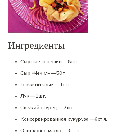
Ингредиенты
Сырные лепешки
—
8
шт.
Сыр «Чечил»
—
50
г.
Говяжий язык
—
1
шт.
Лук
—
1
шт.
Свежий огурец
—
2
шт.
Консервированная кукуруза
—
6
ст.л.
Оливковое масло
—
3
ст.л.