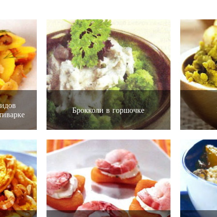
видов
Брокколи в горшочке
тиварке