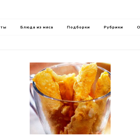
ень.
аты
Блюда из мяса
Подборки
Рубрики
О