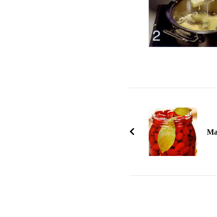
Навигация
по
записям
Ма