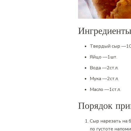
Ингредиент
Твердый сыр
—
1
Яйцо
—
1
шт.
Вода
—
2
ст.л.
Мука
—
2
ст.л.
Масло
—
1
ст.л.
Порядок при
Сыр нарезать на б
по густоте напо