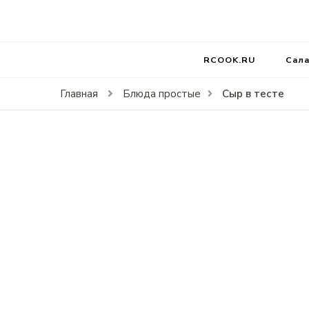
RCOOK.RU
Вкусные рецепты блюд на праздники и на каждый д
RCOOK.RU
Сал
Сыр в тесте
Главная
Блюда простые