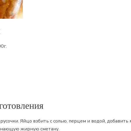
ы
00
г.
готовления
русочки. Яйцо взбить с солью, перцем и водой, добавить 
минающую жирную сметану.