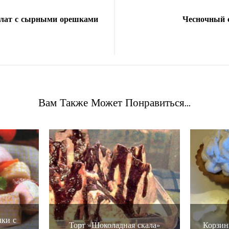
лат с сырными орешками
Чесночный 
Вам Также Может Понравиться...
ки с
Торт «Шоколадная скала»
Корзин