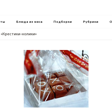
ень.
аты
Блюда из мяса
Подборки
Рубрики
О
 «Крестики-нолики»