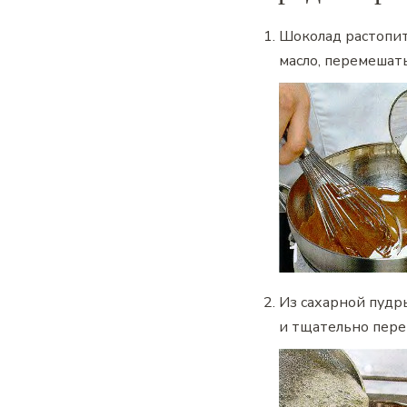
Шоколад растопит
масло, перемешать
Из сахарной пудры
и тщательно пере