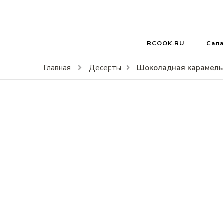
RCOOK.RU
Вкусные рецепты блюд на праздники и на каждый д
RCOOK.RU
Сал
Шоколадная карамель
Главная
Десерты