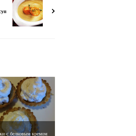
суп
ки с белковым кремом