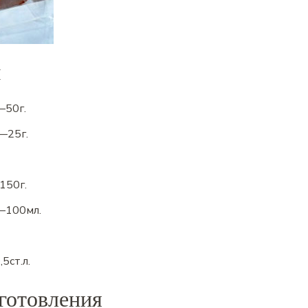
ы
—
50
г.
—
25
г.
150
г.
—
100
мл.
,5
ст.л.
готовления