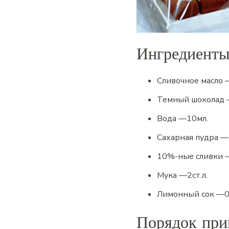
Ингредиент
Сливочное масло
Темный шоколад
Вода
—
10
мл.
Сахарная пудра
—
10%-ные сливки
Мука
—
2
ст.л.
Лимонный сок
—
0
Порядок при