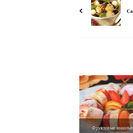
по
записям
Са
Фруктовые шашлыч