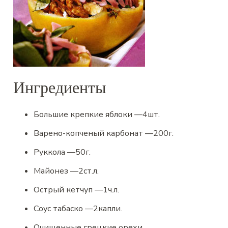
Ингредиенты
Большие крепкие яблоки
—
4
шт.
Варено-копченый карбонат
—
200
г.
Руккола
—
50
г.
Майонез
—
2
ст.л.
Острый кетчуп
—
1
ч.л.
Соус табаско
—
2
капли.
Очищенные грецкие орехи
.