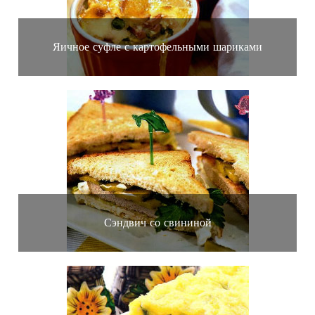
Яичное суфле с картофельными шариками
Сэндвич со свининой