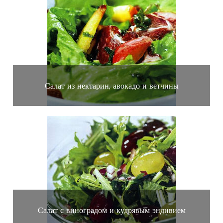
Салат из нектарин, авокадо и ветчины
Салат с виноградом и кудрявым эндивием