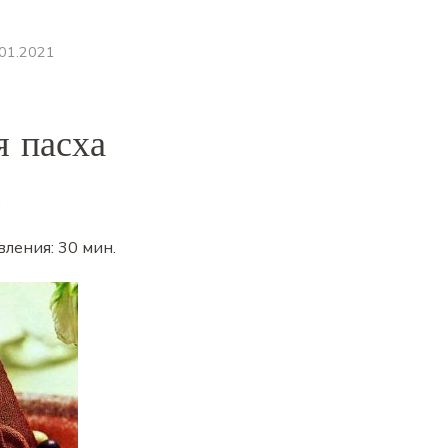
.01.2021
 пасха
.
вления:
30 мин
.