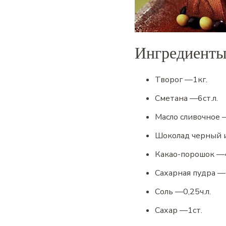
Ингредиент
Творог
—
1
кг.
Сметана
—
6
ст.л.
Масло сливочное
Шоколад черный 
Какао-порошок
—
Сахарная пудра
—
Соль
—
0,25
ч.л.
Сахар
—
1
ст.