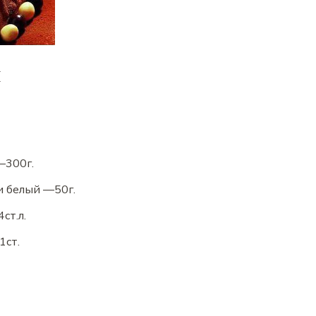
ы
—
300
г.
и белый
—
50
г.
4
ст.л.
1
ст.