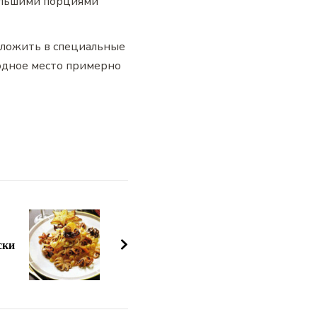
большими порциями
еложить в специальные
лодное место примерно
ски