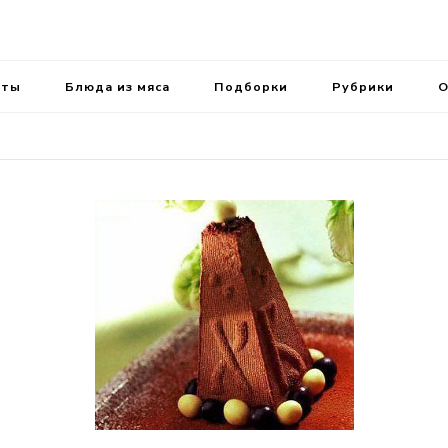
ень.
аты
Блюда из мяса
Подборки
Рубрики
О