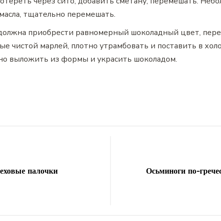
отереть через сито, добавить сметану, перемешать. Не
 масла, тщательно перемешать.
должна приобрести равномерный шоколадный цвет, пер
ые чистой марлей, плотно утрамбовать и поставить в хо
тно выложить из формы и украсить шоколадом.
еховые палочки
Осьминоги по-грече