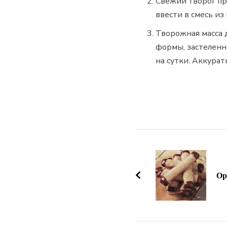
Свежий творог пр
ввести в смесь из
Творожная масса 
формы, застеленн
на сутки. Аккура
Навигация
по
записям
Ор