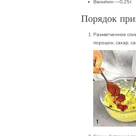
Ванилин
—
0,25
г.
Порядок при
Размягченное сли
порошок, сахар, с