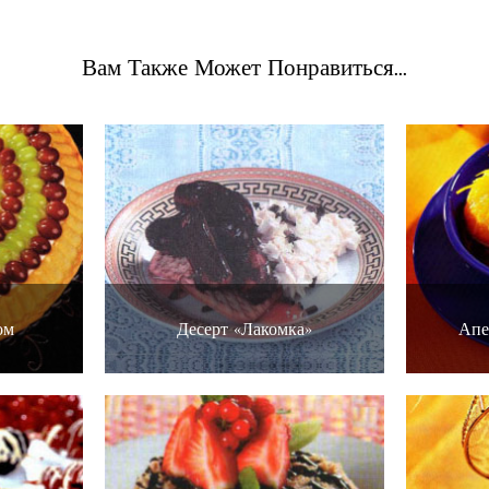
Вам Также Может Понравиться...
ом
Десерт «Лакомка»
Апе