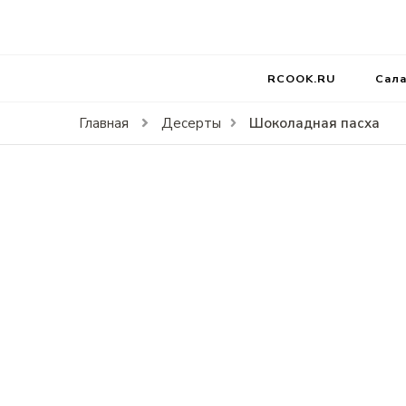
RCOOK.RU
Вкусные рецепты блюд на праздники и на каждый д
RCOOK.RU
Сал
Шоколадная пасха
Главная
Десерты