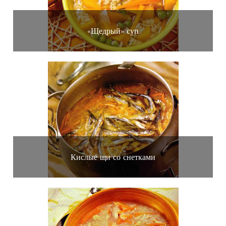
«Щедрый» суп
Кислые щи со снетками