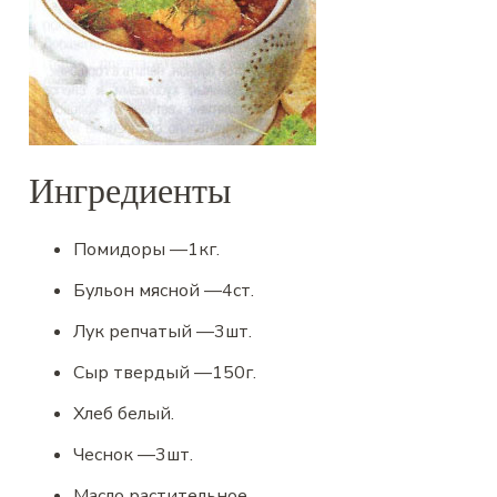
Ингредиенты
Помидоры
—
1
кг.
Бульон мясной
—
4
ст.
Лук репчатый
—
3
шт.
Сыр твердый
—
150
г.
Хлеб белый
.
Чеснок
—
3
шт.
Масло растительное
.