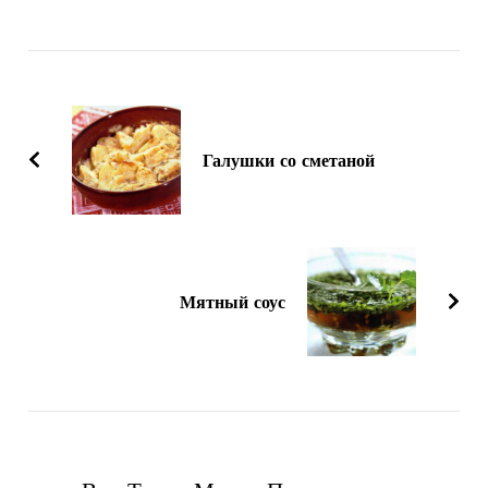
Навигация
по
записям
Галушки со сметаной
Мятный соус