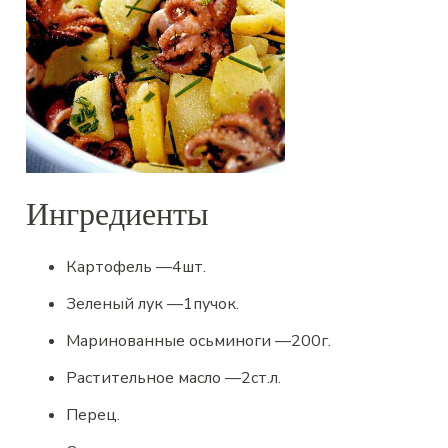
Ингредиенты
Картофель
—
4
шт.
Зеленый лук
—
1
пучок.
Маринованные осьминоги
—
200
г.
Растительное масло
—
2
ст.л.
Перец
.