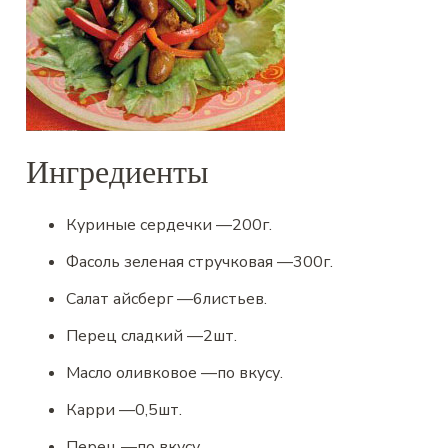
Ингредиенты
Куриные сердечки
—
200
г.
Фасоль зеленая стручковая
—
300
г.
Салат айсберг
—
6
листьев.
Перец сладкий
—
2
шт.
Масло оливковое
—
по вкусу.
Карри
—
0,5
шт.
Перец
—
по вкусу.