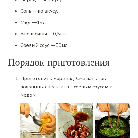
Соль
—
по вкусу.
Мед
—
1
ч.л.
Апельсины
—
0,5
шт.
Соевый соус
—
50
мл.
Порядок приготовления
Приготовить маринад. Смешать сок
половины апельсина с соевым соусом и
медом.