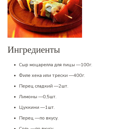
Ингредиенты
Сыр моцарелла для пицы
—
100
г.
Филе хека или трески
—
400
г.
Перец сладкий
—
2
шт.
Лимоны
—
0,5
шт.
Цуккини
—
1
шт.
Перец
—
по вкусу.
Соль
—
по вкусу.